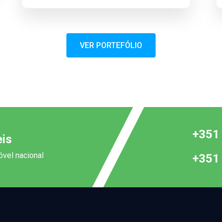
VER PORTEFÓLIO
+351
is
vel nacional
+351