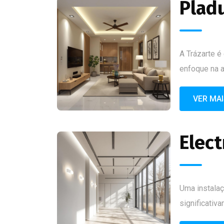
Pladu
A Trázarte é
enfoque na a
VER MA
Elect
Uma instala
significativ