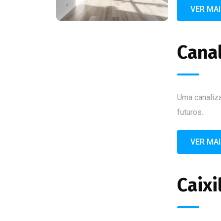
VER MA
Cana
Uma canaliza
futuros.
VER MA
Caixi