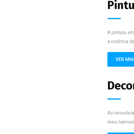
Pint
A pintura, e
a estética d
VER MA
Deco
As remodelaç
mais harmoni