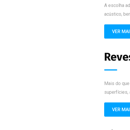
A escolha ad
acústico, b
VER MA
Reve
Mais do que 
superfícies,
VER MA