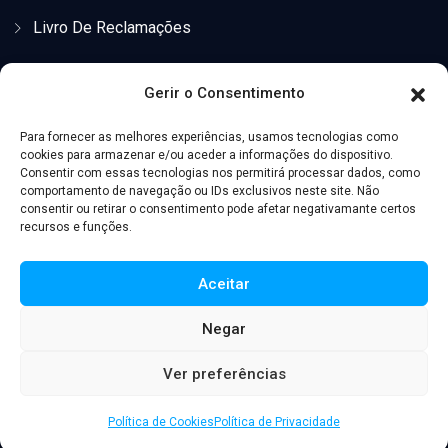
Livro De Reclamações
Localização
Gerir o Consentimento
Para fornecer as melhores experiências, usamos tecnologias como
cookies para armazenar e/ou aceder a informações do dispositivo.
Consentir com essas tecnologias nos permitirá processar dados, como
comportamento de navegação ou IDs exclusivos neste site. Não
consentir ou retirar o consentimento pode afetar negativamante certos
Clique para aceitar os cookies marketing
recursos e funções.
e ativar este conteúdo
Aceitar
Negar
Ver preferências
© 2003-2026 Trázarte Lda. Desenvolvido por
D3W Agency
Política de Cookies
Política de Privacidade