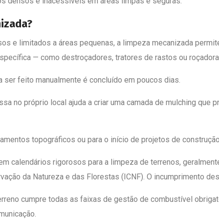
os densos e inacessíveis em áreas limpas e seguras.
nizada?
os e limitados a áreas pequenas, a limpeza mecanizada permit
specífica — como destroçadores, tratores de rastos ou roçadoras
 ser feito manualmente é concluído em poucos dias.
ssa no próprio local ajuda a criar uma camada de mulching que 
amentos topográficos ou para o início de projetos de construção 
em calendários rigorosos para a limpeza de terrenos, geralmen
rvação da Natureza e das Florestas (ICNF). O incumprimento d
erreno cumpre todas as faixas de gestão de combustível obrigat
municação.