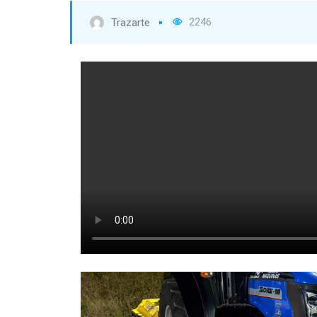
2246
Trazarte