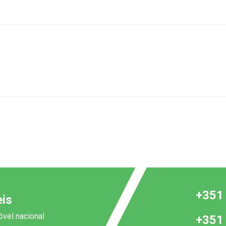
+351
is
vel nacional
+351